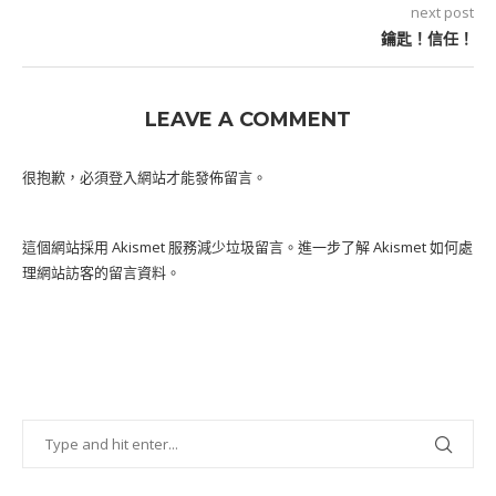
next post
鑰匙！信任！
LEAVE A COMMENT
很抱歉，必須
登入
網站才能發佈留言。
這個網站採用 Akismet 服務減少垃圾留言。
進一步了解 Akismet 如何處
理網站訪客的留言資料
。