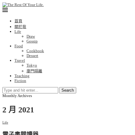
首頁
關於我
Life
Draw
Gossip
Food
Cookbook
Dessert
Travel
Tokyo
廈門隔離
Teaching
Fiction
Search
Monthly Archives
2 月 2021
Life
電子書閱讀器